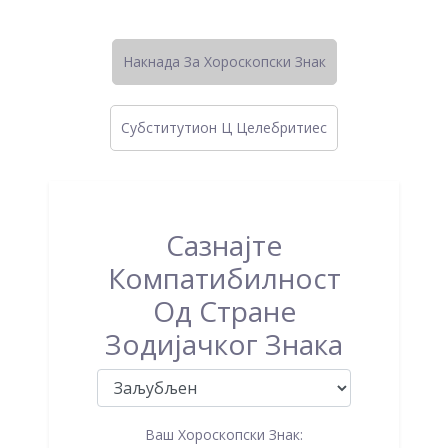
Накнада За Хороскопски Знак
Субститутион Ц Целебритиес
Сазнајте
Компатибилност
Од Стране
Зодијачког Знака
Ваш Хороскопски Знак: