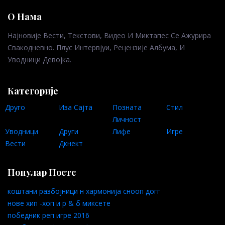
О Нама
Најновије Вести, Текстови, Видео И Миктапес Се Ажурира
Свакодневно. Плус Интервјуи, Рецензије Албума, И
Уводници Девојка.
Категорије
Друго
Иза Сајта
Позната
Стил
Личност
Уводници
Други
Лифе
Игре
Вести
Дкнект
Популар Постс
коштани разбојници н хармонија снооп догг
нове хип -хоп и р & б миксете
победник реп игре 2016