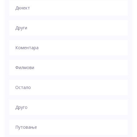
Дкнект
Други
Коментара
Филмови
Остало
Друго
Путовање