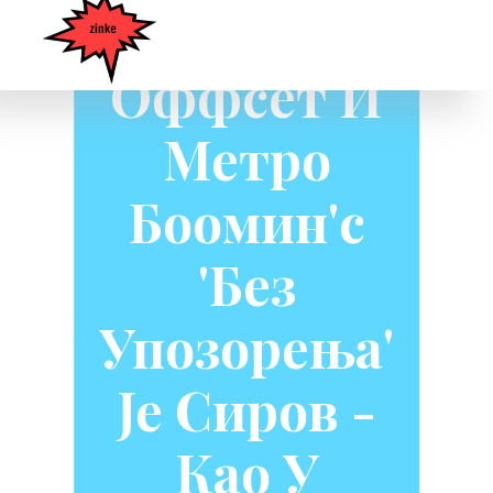
Саваге,
Оффсет И
Метро
Боомин'с
'Без
Упозорења'
Је Сиров -
Као У