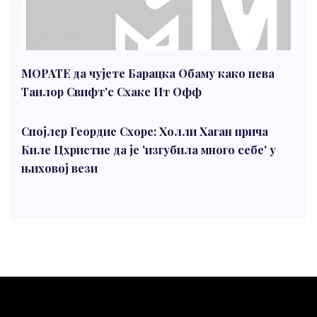
МОРАТЕ да чујете Барацка Обаму како пева
Таилор Свифт'с Схаке Ит Офф
Спојлер Геордие Схоре: Холли Хаган прича
Киле Цхристие да је 'изгубила много себе' у
њиховој вези