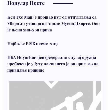
Популар Постс
Кен Тхе Ман је прошао пут од отпуштања са
Убера до утицаја на Аппле Мусиц Цхартс. Ово
је њена хип-хоп прича
Најбоље Р&Б песме 2019
НБА ИоунгБои-јев федерални случај оружја
пребачен је у Јуту након што је он пристао на
признање кривице