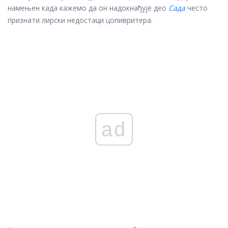
намењен када кажемо да он надокнађује део
Сада
често
признати лирски недостаци цопивритера.
ad