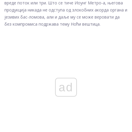
вреде поток или три. Што се тиче Иоунг Метро-а, његова
продукција никада не одступа од злокобних акорда органа и
језивих бас-ломова, али и даље му се може веровати да
без компромиса подржава тему Ноћи вештица.
ad