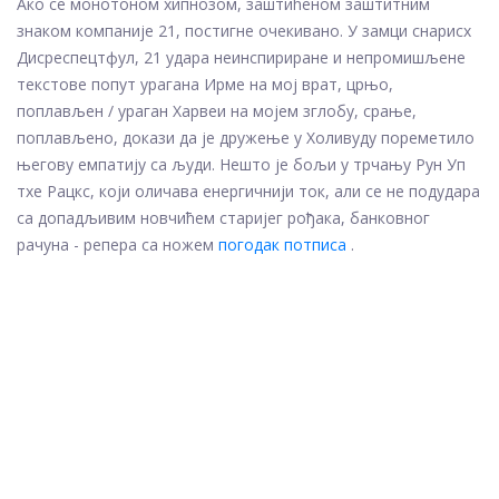
Ако се монотоном хипнозом, заштићеном заштитним
знаком компаније 21, постигне очекивано. У замци снарисх
Дисреспецтфул, 21 удара неинспириране и непромишљене
текстове попут урагана Ирме на мој врат, црњо,
поплављен / ураган Харвеи на мојем зглобу, срање,
поплављено, докази да је дружење у Холивуду пореметило
његову емпатију са људи. Нешто је бољи у трчању Рун Уп
тхе Рацкс, који оличава енергичнији ток, али се не подудара
са допадљивим новчићем старијег рођака, банковног
рачуна - репера са ножем
погодак потписа
.