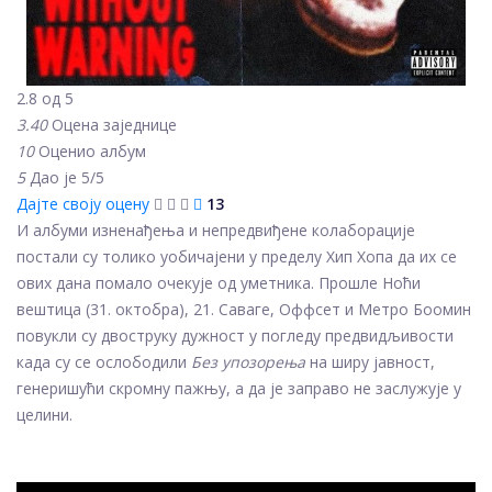
2.8 од 5
3.40
Оцена заједнице
10
Оценио албум
5
Дао је 5/5
Дајте своју оцену
13
И албуми изненађења и непредвиђене колаборације
постали су толико уобичајени у пределу Хип Хопа да их се
ових дана помало очекује од уметника. Прошле Ноћи
вештица (31. октобра), 21. Саваге, Оффсет и Метро Боомин
повукли су двоструку дужност у погледу предвидљивости
када су се ослободили
Без упозорења
на ширу јавност,
генеришући скромну пажњу, а да је заправо не заслужује у
целини.