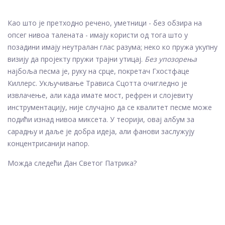
Као што је претходно речено, уметници - без обзира на
опсег нивоа талената - имају користи од тога што у
позадини имају неутралан глас разума; неко ко пружа укупну
визију да пројекту пружи трајни утицај.
Без упозорења
најбоља песма је, руку на срце, покретач Гхостфаце
Киллерс. Укључивање Трависа Сцотта очигледно је
извлачење, али када имате мост, рефрен и слојевиту
инструментацију, није случајно да се квалитет песме може
подићи изнад нивоа миксета. У теорији, овај албум за
сарадњу и даље је добра идеја, али фанови заслужују
концентрисанији напор.
Можда следећи Дан Светог Патрика?