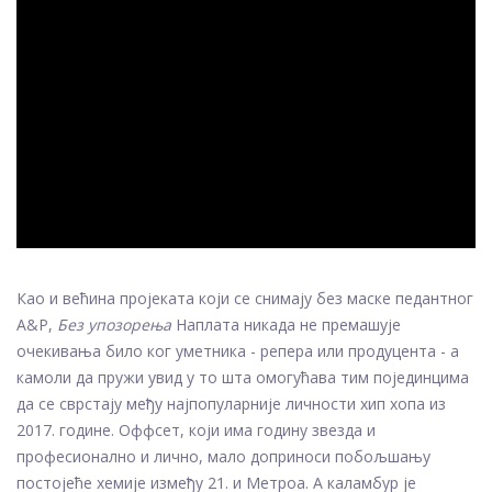
ad
Као и већина пројеката који се снимају без маске педантног
А&Р,
Без упозорења
Наплата никада не премашује
очекивања било ког уметника - репера или продуцента - а
камоли да пружи увид у то шта омогућава тим појединцима
да се сврстају међу најпопуларније личности хип хопа из
2017. године. Оффсет, који има годину звезда и
професионално и лично, мало доприноси побољшању
постојеће хемије између 21. и Метроа. А каламбур је