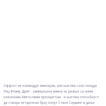
Оффсет не командује емисијом, али његова соло понуда
Риц Флаир Дрип - замишљена химна за јахање са оним
класичним Мигосовим преокретом - и његова способност
да створи летаргичан број попут Стилл Сервинг и даље