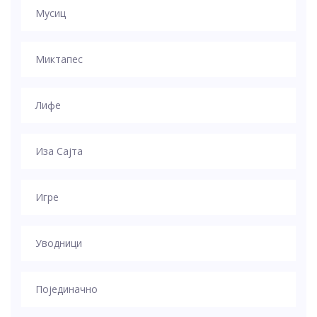
Мусиц
Миктапес
Лифе
Иза Сајта
Игре
Уводници
Појединачно