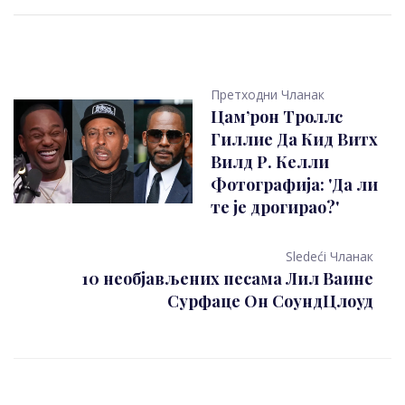
Претходни Чланак
Цам’рон Троллс
Гиллие Да Кид Витх
Вилд Р. Келли
Фотографија: 'Да ли
те је дрогирао?'
Sledeći Чланак
10 необјављених песама Лил Ваине
Сурфаце Он СоундЦлоуд