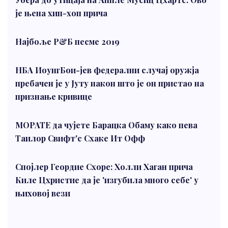
је њена хип-хоп прича
Најбоље Р&Б песме 2019
НБА ИоунгБои-јев федерални случај оружја
пребачен је у Јуту након што је он пристао на
признање кривице
МОРАТЕ да чујете Барацка Обаму како пева
Таилор Свифт'с Схаке Ит Офф
Спојлер Геордие Схоре: Холли Хаган прича
Киле Цхристие да је 'изгубила много себе' у
њиховој вези