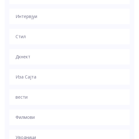
Интервјуи
Стил
Дкнект
Иза Сајта
вести
Филмови
Уводници