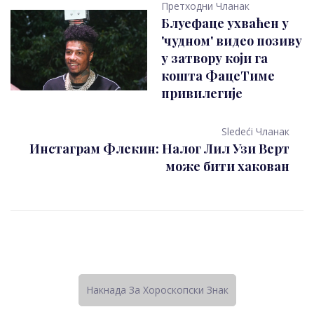
Претходни Чланак
Блуефаце ухваћен у
'чудном' видео позиву
у затвору који га
кошта ФацеТиме
привилегије
Sledeći Чланак
Инстаграм Флекин: Налог Лил Узи Верт
може бити хакован
Накнада За Хороскопски Знак