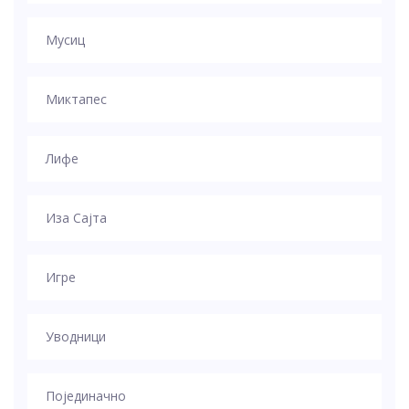
Мусиц
Миктапес
Лифе
Иза Сајта
Игре
Уводници
Појединачно