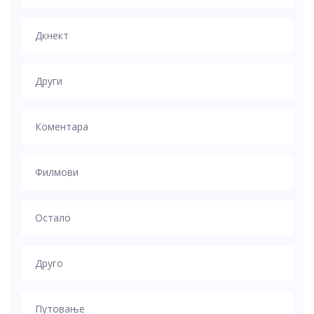
Дкнект
Други
Коментара
Филмови
Остало
Друго
Путовање