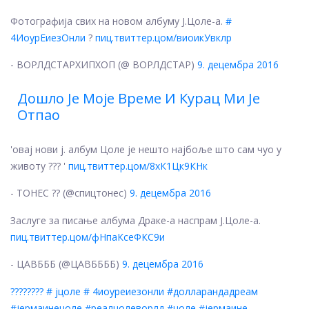
Фотографија свих на новом албуму Ј.Цоле-а.
#
4ИоурЕиезОнли
?
пиц.твиттер.цом/виоикУвклр
- ВОРЛДСТАРХИПХОП (@ ВОРЛДСТАР)
9. децембра 2016
Дошло Је Моје Време И Курац Ми Је
Отпао
'овај нови ј. албум Цоле је нешто најбоље што сам чуо у
животу ??? '
пиц.твиттер.цом/8хК1Цк9КНк
- ТОНЕС ?? (@спицтонес)
9. децембра 2016
Заслуге за писање албума Драке-а наспрам Ј.Цоле-а.
пиц.твиттер.цом/фНпаКсеФКС9и
- ЦАВБББ (@ЦАВББББ)
9. децембра 2016
???????? # јцоле # 4иоуреиезонли #долларандадреам
#јермаинецоле #реалцолеворлд #цоле #јермаине