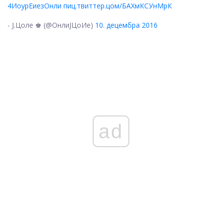
4ИоурЕиезОнли
пиц.твиттер.цом/БАХмКСУнМрК
- Ј.Цоле ♚ (@ОнлиЈЦоИе)
10. децембра 2016
ad