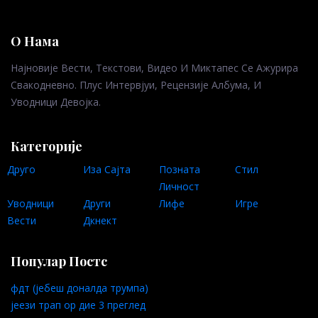
О Нама
Најновије Вести, Текстови, Видео И Миктапес Се Ажурира
Свакодневно. Плус Интервјуи, Рецензије Албума, И
Уводници Девојка.
Категорије
Друго
Иза Сајта
Позната
Стил
Личност
Уводници
Други
Лифе
Игре
Вести
Дкнект
Популар Постс
фдт (јебеш доналда трумпа)
јеези трап ор дие 3 преглед