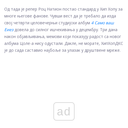
Од тада је репер Роц Натион постао стандард у Хип Хопу за
многе његове фанове. Чувши вест да је требало да изда
свој четврти целовечерњи студијски албум
4 Само ваш
Еиез
довела до силног ишчекивања у децембру. Три дана
након објављивања, мемови који показују радост са новог
албума Цоле-а нису одустали. Дакле, не морате, ХипХопДКС
је до сада саставио најбоље за улазак у друштвене мреже.
ad