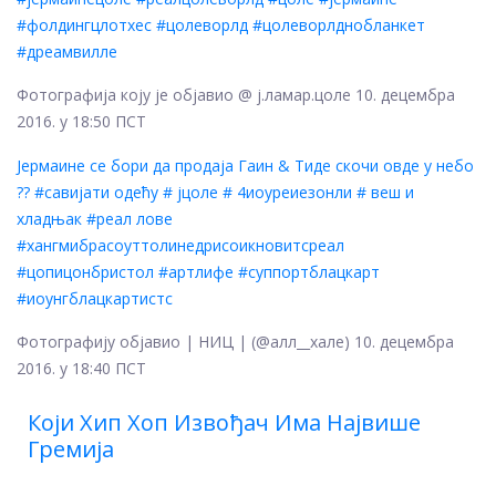
#фолдингцлотхес #цолеворлд #цолеворлднобланкет
#дреамвилле
Фотографија коју је објавио @ ј.ламар.цоле 10. децембра
2016. у 18:50 ПСТ
Јермаине се бори да продаја Гаин & Тиде скочи овде у небо
?? #савијати одећу # јцоле # 4иоуреиезонли # веш и
хладњак #реал лове
#хангмибрасоуттолинедрисоикновитсреал
#цопицонбристол #артлифе #суппортблацкарт
#иоунгблацкартистс
Фотографију објавио | НИЦ | (@алл__хале) 10. децембра
2016. у 18:40 ПСТ
Који Хип Хоп Извођач Има Највише
Гремија