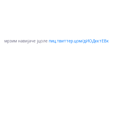
мрзим навијаче јцоле
пиц.твиттер.цом/дИОДкктЕВк