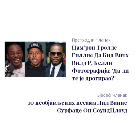
Претходни Чланак
Цам’рон Троллс
Гиллие Да Кид Витх
Вилд Р. Келли
Фотографија: 'Да ли
те је дрогирао?'
Sledeći Чланак
10 необјављених песама Лил Ваине
Сурфаце Он СоундЦлоуд