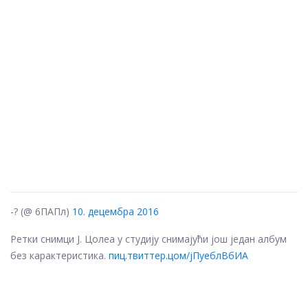
-? (@ 6ПАПл)
10. децембра 2016
Ретки снимци Ј. Цолеа у студију снимајући још један албум
без карактеристика.
пиц.твиттер.цом/јПуеблВбИА