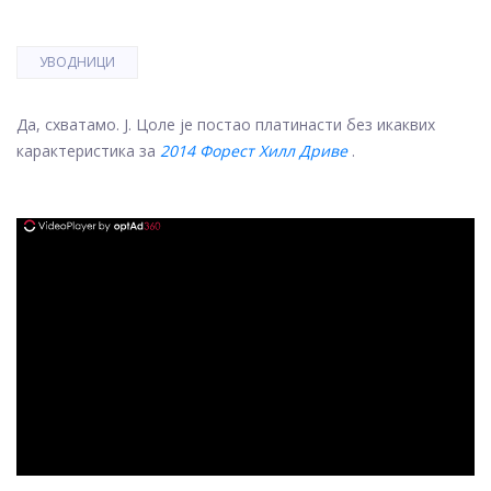
УВОДНИЦИ
Да, схватамо. Ј. Цоле је постао платинасти без икаквих
карактеристика за
2014 Форест Хилл Дриве
.
ad