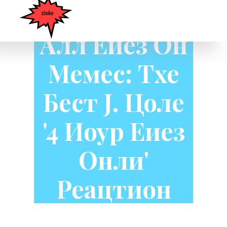
Алл Еиез Он
Мемес: Тхе
Бест Ј. Цоле
'4 Иоур Еиез
Онли'
Реацтион