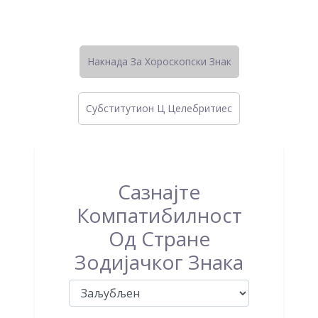
Накнада За Хороскопски Знак
Субститутион Ц Целебритиес
Сазнајте
Компатибилност
Од Стране
Зодијачког Знака