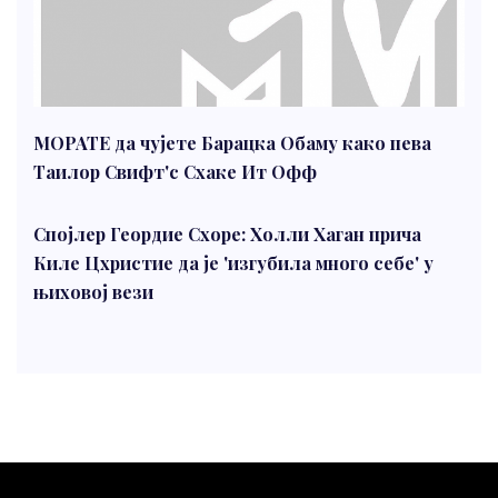
МОРАТЕ да чујете Барацка Обаму како пева
Таилор Свифт'с Схаке Ит Офф
Спојлер Геордие Схоре: Холли Хаган прича
Киле Цхристие да је 'изгубила много себе' у
њиховој вези