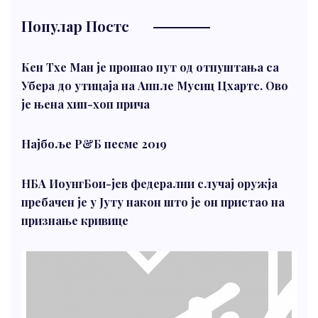
Популар Постс
Кен Тхе Ман је прошао пут од отпуштања са
Убера до утицаја на Аппле Мусиц Цхартс. Ово
је њена хип-хоп прича
Најбоље Р&Б песме 2019
НБА ИоунгБои-јев федерални случај оружја
пребачен је у Јуту након што је он пристао на
признање кривице