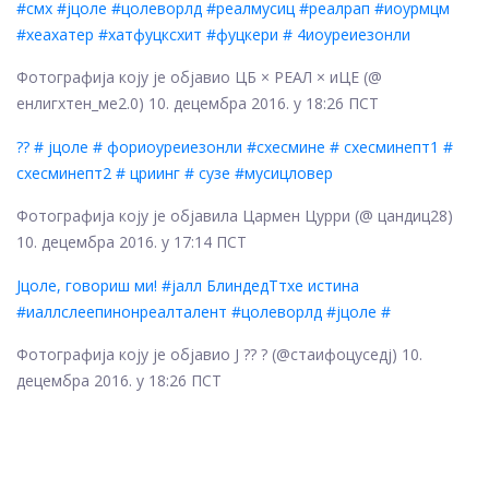
#смх #јцоле #цолеворлд #реалмусиц #реалрап #иоурмцм
#хеахатер #хатфуцксхит #фуцкери # 4иоуреиезонли
Фотографија коју је објавио ЦБ × РЕАЛ × иЦЕ (@
енлигхтен_ме2.0) 10. децембра 2016. у 18:26 ПСТ
?? # јцоле # фориоуреиезонли #схесмине # схесминепт1 #
схесминепт2 # цриинг # сузе #мусицловер
Фотографија коју је објавила Цармен Цурри (@ цандиц28)
10. децембра 2016. у 17:14 ПСТ
Јцоле, говориш ми! #јалл БлиндедТтхе истина
#иаллслеепинонреалталент #цолеворлд #јцоле #
Фотографија коју је објавио Ј ?? ? (@стаифоцуседј) 10.
децембра 2016. у 18:26 ПСТ